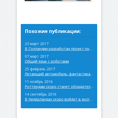
Похожие публикации:
23 март 2017
В Голландии разработан проект подзарядки электробусов от энергии
07 март 2017
Общий язык с роботами
25 февраль 2017
Летающий автомобиль: фантастика станет реальностью уже в 2018 году
11 ноябрь 2016
Роттердам скоро станет обладателем одного из самых высоких колес
14 сентябрь 2016
В Нидерландах скоро войдет в эксплуатацию законопроект о донорстве