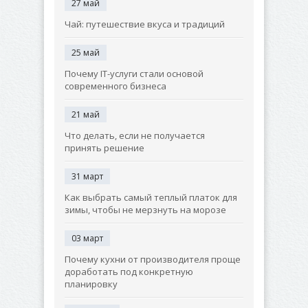
27 май
Чай: путешествие вкуса и традиций
25 май
Почему IT-услуги стали основой
современного бизнеса
21 май
Что делать, если не получается
принять решение
31 март
Как выбрать самый теплый платок для
зимы, чтобы не мерзнуть на морозе
03 март
Почему кухни от производителя проще
доработать под конкретную
планировку