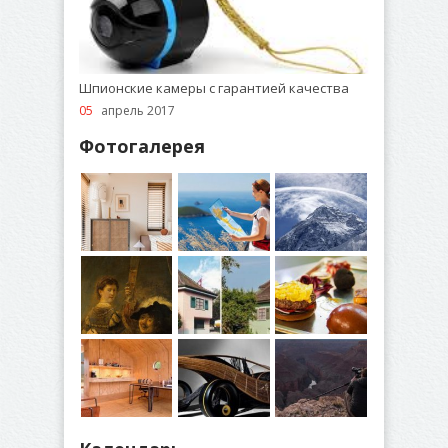
Шпионские камеры с гарантией качества
05
апрель 2017
Фотогалерея