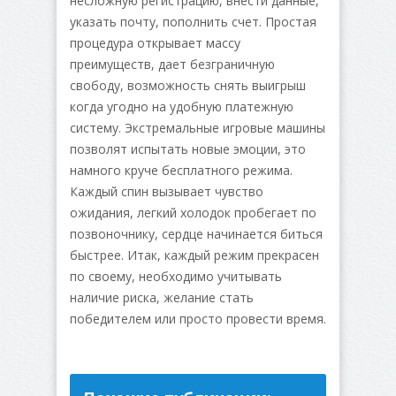
несложную регистрацию, внести данные,
указать почту, пополнить счет. Простая
процедура открывает массу
преимуществ, дает безграничную
свободу, возможность снять выигрыш
когда угодно на удобную платежную
систему. Экстремальные игровые машины
позволят испытать новые эмоции, это
намного круче бесплатного режима.
Каждый спин вызывает чувство
ожидания, легкий холодок пробегает по
позвоночнику, сердце начинается биться
быстрее. Итак, каждый режим прекрасен
по своему, необходимо учитывать
наличие риска, желание стать
победителем или просто провести время.