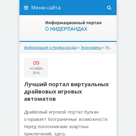
Меню сайта
Информация о Нидерландах
»
Экономика
» Лучший портал виртуальных драйвовых игровых автоматов
09
НОЯБРЬ
2016
Лучший портал виртуальных
драйвовых игровых
автоматов
Драйвовый игровой портал Вулкан
открывает безграничные возможности
перед поклонниками азартных
приключений, здесь